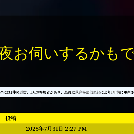
夜お伺いするかも
クには1件の返信、1人の参加者があり、最後に
荻窪秘密俱楽部
により
1年前
に更新
投稿
2025年7月31日 2:27 PM