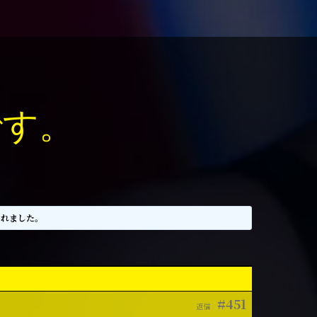
です。
されました。
#451
返信