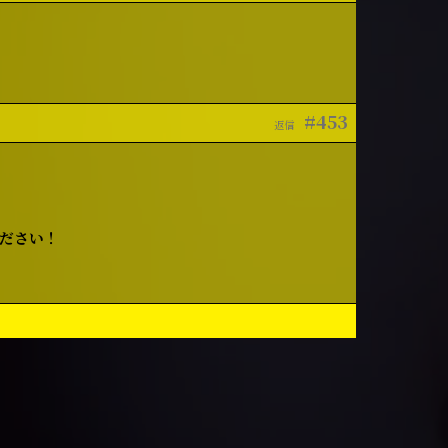
#453
返信
ださい！