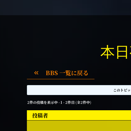
本日
BBS 一覧に戻る
keyboard_double_arrow_left
このトピッ
2件の投稿を表示中 - 1 - 2件目 (全2件中)
投稿者