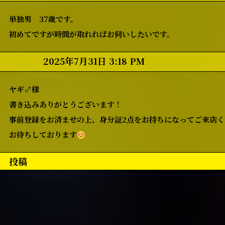
単独男 37歳です。
初めてですが時間が取れればお伺いしたいです。
2025年7月31日 3:18 PM
ヤギ♂様
書き込みありがとうございます！
事前登録をお済ませの上、身分証2点をお持ちになってご来店く
お待ちしております
投稿