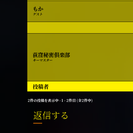
もか
ゲスト
荻窪秘密俱楽部
キーマスター
投稿者
2件の投稿を表示中 - 1 - 2件目 (全2件中)
返信する