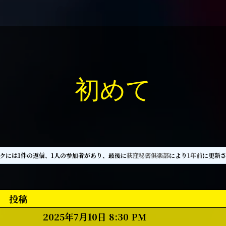
初めて
クには1件の返信、1人の参加者があり、最後に
荻窪秘密俱楽部
により
1年前
に更新
投稿
2025年7月10日 8:30 PM