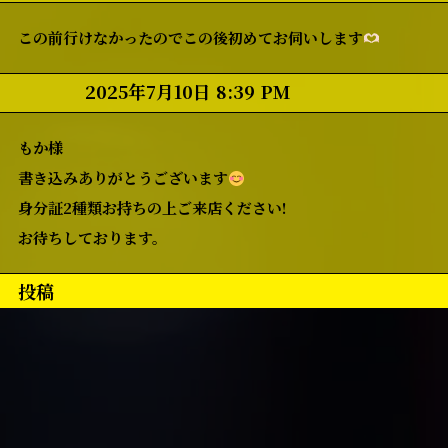
この前行けなかったのでこの後初めてお伺いします
2025年7月10日 8:39 PM
もか様
書き込みありがとうございます
身分証2種類お持ちの上ご来店ください!
お待ちしております。
投稿