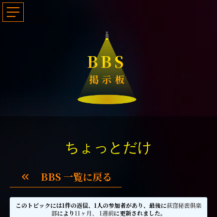
BBS
掲示板
ちょっとだけ
BBS 一覧に戻る
keyboard_double_arrow_left
このトピックには1件の返信、1人の参加者があり、最後に
荻窪秘密俱楽
部
により
11ヶ月、 1週前
に更新されました。