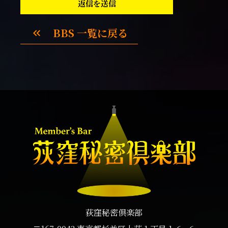
返信を送信
BBS 一覧に戻る
keyboard_double_arrow_left
荻窪秘密倶楽部