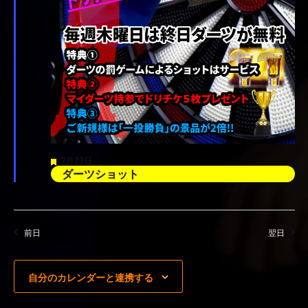
注
7月23日
目
ダーツショット
前日
翌日
自分のカレンダーと連携する