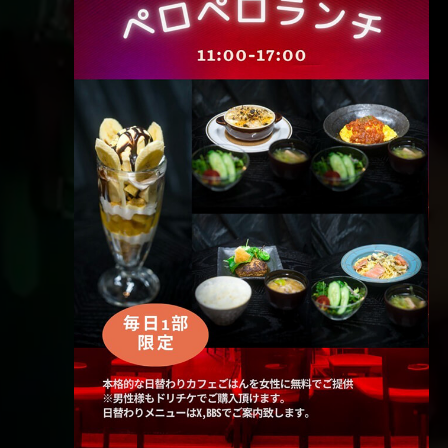
を
ト
ナ
ビ
選
ビ
ュ
択
ゲ
ー
ー
ナ
シ
ビ
ョ
ゲ
ン
ー
シ
ョ
ン