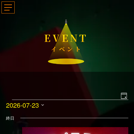
EVENT
イベント
ビ
イ
日
2026-07-23
イ
ュ
付
ベ
日
ベ
ー
ン
終日
付
ン
の
ト